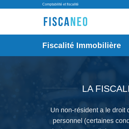
Skip
Comptabilité et fiscalité
to
content
Fiscalité Immobilière
LA FISCA
Un non-résident a le droi
personnel (certaines condi